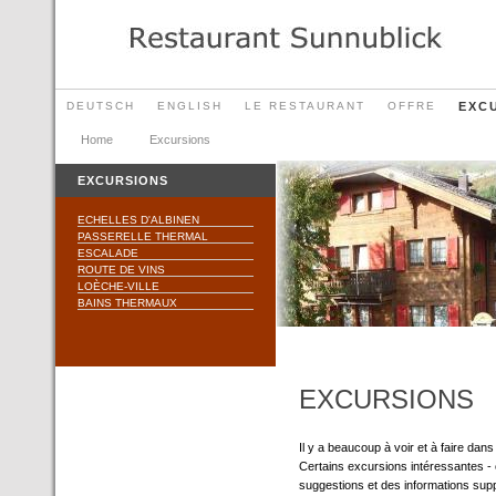
DEUTSCH
ENGLISH
LE RESTAURANT
OFFRE
EXC
Home
Excursions
EXCURSIONS
ECHELLES D'ALBINEN
PASSERELLE THERMAL
ESCALADE
ROUTE DE VINS
LOÈCHE-VILLE
BAINS THERMAUX
EXCURSIONS
Il y a beaucoup à voir et à faire da
Certains excursions intéressantes - 
suggestions et des informations supp