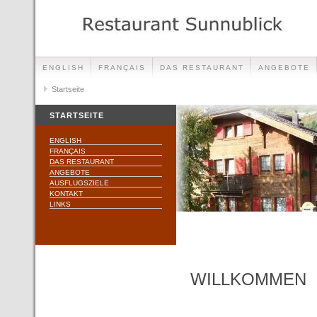
ENGLISH
FRANÇAIS
DAS RESTAURANT
ANGEBOTE
Startseite
STARTSEITE
ENGLISH
FRANÇAIS
DAS RESTAURANT
ANGEBOTE
AUSFLUGSZIELE
KONTAKT
LINKS
WILLKOMMEN