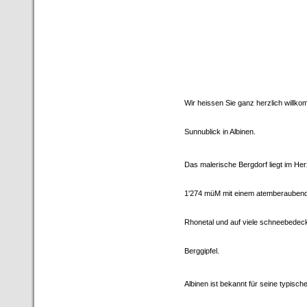
Wir heissen Sie ganz herzlich willk
Sunnublick in Albinen.
Das malerische Bergdorf liegt im Her
1'274 müM mit einem atemberaubende
Rhonetal und auf viele schneebedec
Berggipfel.
Albinen ist bekannt für seine typisc